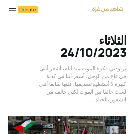
Donate
الثلاثاء
24/10/2023
تراودني فكرة الموت منذ أيام، أشعر أنني
في قاع من الوحل، أشعر أننا في كذبة
كبيرة لا أستطيع تصديقها، قلتها سابقا أنني
لست خائفا من الموت لكني خائف من
الشعور بالحياة...