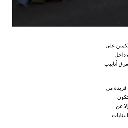
هكمين على
ه داخل
رق أنابيب
 فريدة من
تكون
لا عن
بنايات.