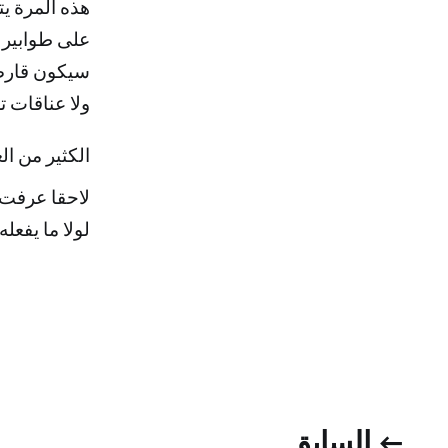
هذه المرة ي
على طوابير م
سيكون قارصا
ولا عناقات ت
الكثير من ال
لاحقا عرفت 
لولا ما يفعله 
← السابق