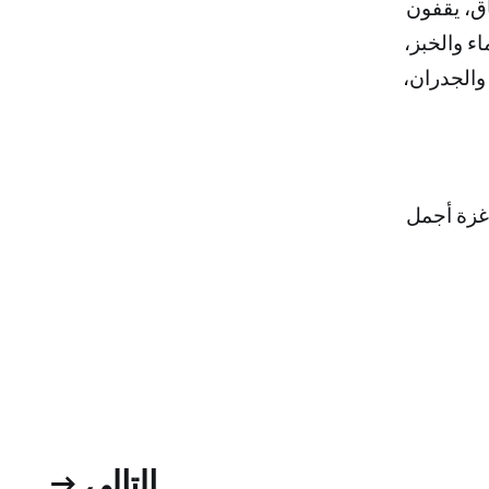
ق، يقفون
ء والخبز،
والجدران،
غزة أجمل
التالي →