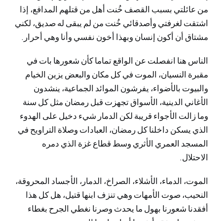
من عائلتي بسبب القصف خُنت أهل من قتلهم المدافع، إذا
اشتقت لغرفتي وأصدقائي خُنت من لم يبقى له صديق، لكني
مشتاق أن أكون إنسان وبهذا أخون نفسي وأنا وهي أحرار.
الناس هنا انفصلت عن الواقع تماما كأن شعورها بات في
مقبرة النسيان، الموت في كل مكان والبعض يزين الخيام
والبيوت بالأضواء، يفرشون الموائد الجماعية، ينشدون
الأغاني الدينية، الأسواق تجهزت قبل رمضان مثل كل سنة
وما زالت الأجواء قريبة لكن الدمار شيء دخيل على الهدوء
الذي يسكن داخلنا كل رمضان، العبادات وصلاة التراويح في
المسجد العمري الأثري وسط قطاع غزة الذي دمره
الاحتلال.
الموت، الدماء، الأشلاء، الصراخ، الدمار، الأجساد المحروقة،
النحيب، صوت الأمهات وهي تنزف ابنها قتيل، هل كل هذا
أفقدنا شعورنا بهول ما يحدث وصرنا نغطي الجرح بغطاء